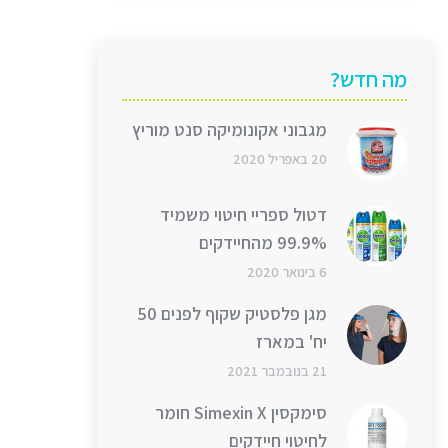
מה חדש?
מגבוני אקונומיקה סנט מוריץ
20 באפריל 2020
דטול ספריי חיטוי משמיד
99.9% מהחיידקים
6 בינואר 2020
מגן פלסטיק שקוף לפנים 50
יח' במארז
21 בנובמבר 2021
סימקסין Simexin X חומר
לחיטוי חיידקים